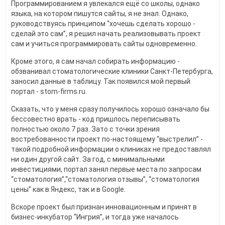
Программированием я увлекался ещё со школы, однако
языка, на котором пишутся сайты, я не знал. Однако,
руководствуясь принципом “хочешь сделать хорошо -
сделай это сам”, я решил начать реализовывать проект
сам и учиться программировать сайты одновременно.
Кроме этого, я сам начал собирать информацию -
обзванивал стоматологические клиники Санкт-Петербурга,
заносил данные в таблицу. Так появился мой первый
портал - stom-firms.ru.
Сказать, что у меня сразу получилось хорошо означало бы
бессовестно врать - код пришлось переписывать
полностью около 7 раз. Зато с точки зрения
востребованности проект по-настоящему “выстрелил” -
такой подробной информации о клиниках не предоставлял
ни один другой сайт. За год, с минимальными
инвестициями, портал занял первые места по запросам
“стоматология”,“стоматология отзывы”, “стоматология
цены” как в Яндекс, так и в Google.
Вскоре проект был признан инновационным и принят в
бизнес-инкубатор “Ингрия”, и тогда уже началось